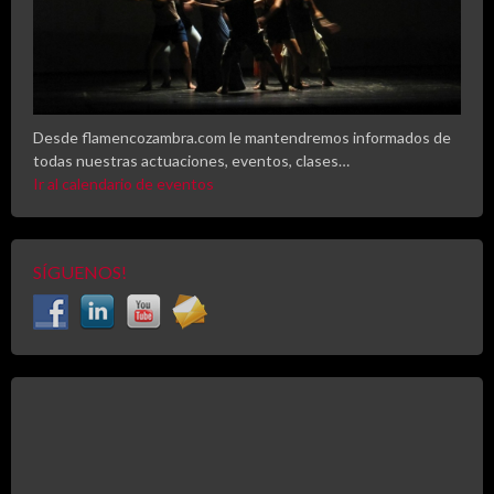
Desde flamencozambra.com le mantendremos informados de
todas nuestras actuaciones, eventos, clases…
Ir al calendario de eventos
SÍGUENOS!