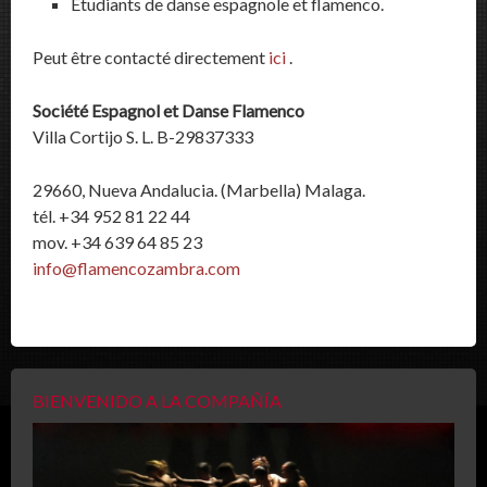
Étudiants de danse espagnole et flamenco.
Peut être contacté directement
ici
.
Société Espagnol et Danse Flamenco
Villa Cortijo S. L. B-29837333
29660, Nueva Andalucia. (Marbella) Malaga.
tél. +34 952 81 22 44
mov. +34 639 64 85 23
info@flamencozambra.com
BIENVENIDO A LA COMPAÑÍA