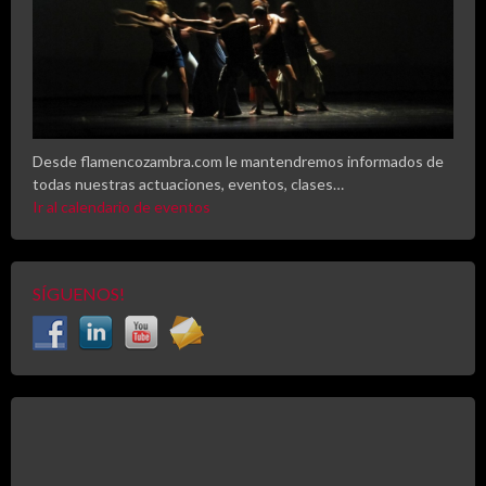
Desde flamencozambra.com le mantendremos informados de
todas nuestras actuaciones, eventos, clases…
Ir al calendario de eventos
SÍGUENOS!